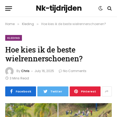
Nk-tijdrijden
Home
Kleding
Hoe kies ik de beste wielrennerschoenen?
»
»
KLEDING
Hoe kies ik de beste
wielrennerschoenen?
By
Chris
July 16, 2025
No Comments
3 Mins Read
Facebook
Twitter
Pinterest