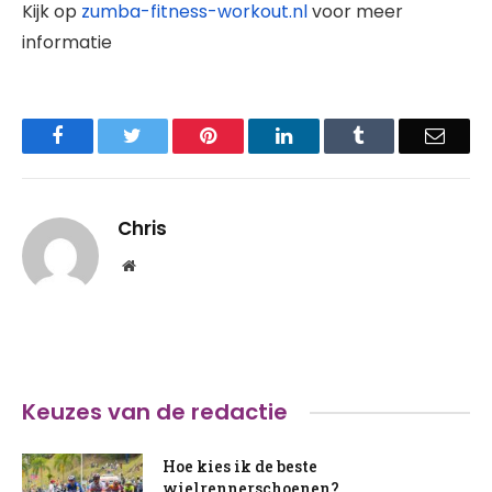
Kijk op
zumba-fitness-workout.nl
voor meer
informatie
Facebook
Twitter
Pinterest
LinkedIn
Tumblr
Email
Chris
Website
Keuzes van de redactie
Hoe kies ik de beste
wielrennerschoenen?