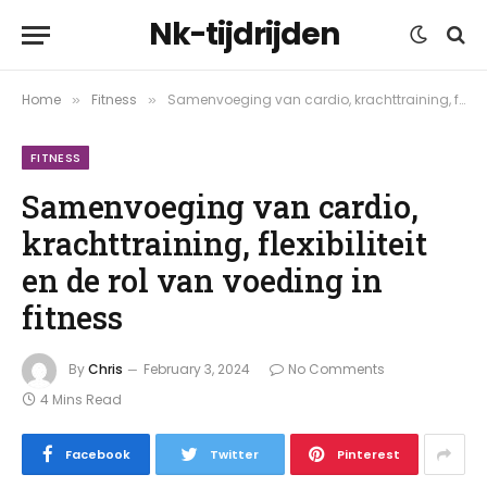
Nk-tijdrijden
Home
Fitness
Samenvoeging van cardio, krachttraining, flexibiliteit en de rol van voeding in fitness
»
»
FITNESS
Samenvoeging van cardio,
krachttraining, flexibiliteit
en de rol van voeding in
fitness
By
Chris
February 3, 2024
No Comments
4 Mins Read
Facebook
Twitter
Pinterest