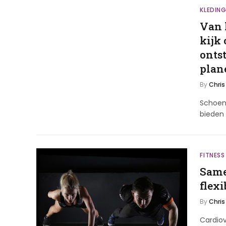
KLEDIN
Van 
kijk
onts
plan
By
Chris
Schoene
bieden
FITNESS
Same
flexi
By
Chris
Cardiov