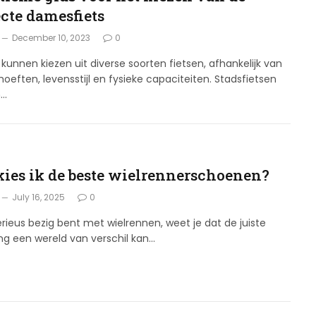
ecte damesfiets
December 10, 2023
0
unnen kiezen uit diverse soorten fietsen, afhankelijk van
oeften, levensstijl en fysieke capaciteiten. Stadsfietsen
n…
G
kies ik de beste wielrennerschoenen?
July 16, 2025
0
serieus bezig bent met wielrennen, weet je dat de juiste
ing een wereld van verschil kan…