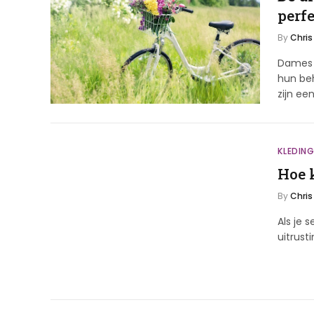
perf
By
Chris
Dames k
hun beh
zijn ee
KLEDIN
Hoe 
By
Chris
Als je 
uitrust