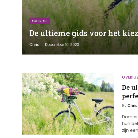
OVERIGE
De ultieme gids voor het kie
Chris
December 10, 2023
OVERIG
De u
perf
By
Chris
Dames k
hun beh
zijn ee