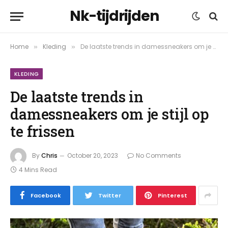
Nk-tijdrijden
Home
Kleding
De laatste trends in damessneakers om je stijl op te frissen
»
»
KLEDING
De laatste trends in
damessneakers om je stijl op
te frissen
By
Chris
October 20, 2023
No Comments
4 Mins Read
Facebook
Twitter
Pinterest